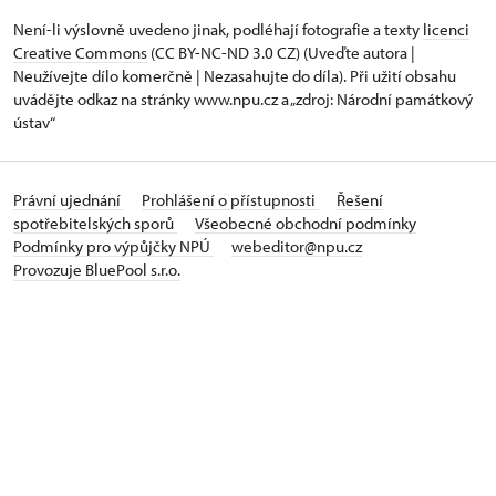
Není-li výslovně uvedeno jinak, podléhají fotografie a texty
licenci
Creative Commons
(CC BY-NC-ND 3.0 CZ) (Uveďte autora |
Neužívejte dílo komerčně | Nezasahujte do díla). Při užití obsahu
uvádějte odkaz na stránky www.npu.cz a „zdroj: Národní památkový
ústav“
Právní ujednání
Prohlášení o přístupnosti
Řešení
spotřebitelských sporů
Všeobecné obchodní podmínky
Podmínky pro výpůjčky NPÚ
webeditor@npu.cz
Provozuje BluePool s.r.o.