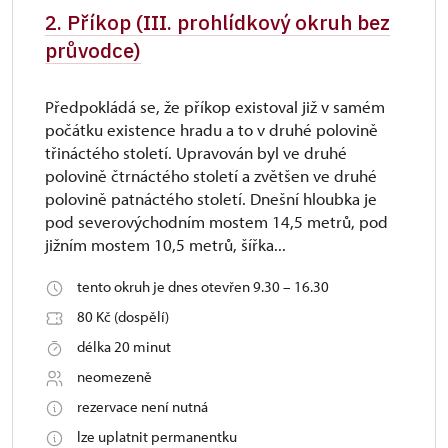
2. Příkop (III. prohlídkový okruh bez
průvodce)
Předpokládá se, že příkop existoval již v samém
počátku existence hradu a to v druhé polovině
třináctého století. Upravován byl ve druhé
polovině čtrnáctého století a zvětšen ve druhé
polovině patnáctého století. Dnešní hloubka je
pod severovýchodním mostem 14,5 metrů, pod
jižním mostem 10,5 metrů, šířka...
tento okruh je dnes otevřen 9.30 – 16.30
80 Kč (dospělí)
délka 20 minut
neomezeně
rezervace není nutná
lze uplatnit permanentku