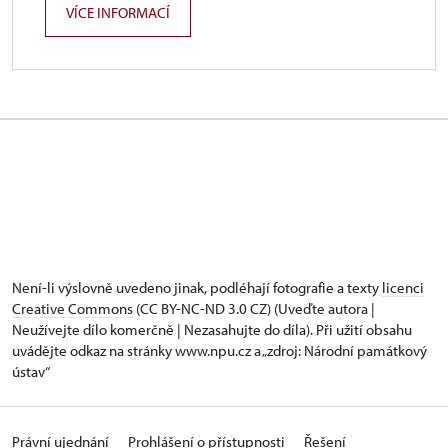
VÍCE INFORMACÍ
Není-li výslovně uvedeno jinak, podléhají fotografie a texty
licenci
Creative Commons
(CC BY-NC-ND 3.0 CZ) (Uveďte autora |
Neužívejte dílo komerčně | Nezasahujte do díla). Při užití obsahu
uvádějte odkaz na stránky www.npu.cz a „zdroj: Národní památkový
ústav“
Právní ujednání
Prohlášení o přístupnosti
Řešení