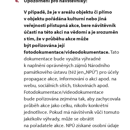
Upozornění pro návštěvníky:
V případě, že je v areálu objektu či přímo
v objektu pořádána kulturní nebo jiná
veřejnosti přístupná akce, bere návštěvník
účastí na této akci na vědomí a je srozuměn
s tím, že v průběhu akce může
být pořizována její
fotodokumentace/videodokumentace.
Tato
dokumentace bude využita výhradně
k naplnění oprávněných zájmů Národního
památkového ústavu (též jen „NPÚ“) pro účely
propagace akce, informování o akci apod. na
webu, sociálních sítích, tiskovinách apod.
Fotodokumentace/videodokumentace
bude pořizována zejména tak, aby zachycovala
průběh akce jako celku, nikoliv konkrétní
jednotlivce. Pokud má návštěvník vůči tomuto
jakékoliv výhrady, může se obrátit
na pořadatele akce. NPÚ získané osobní údaje