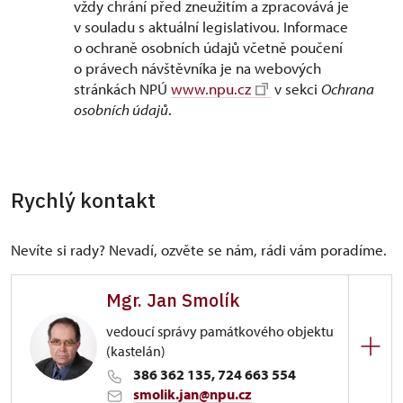
vždy chrání před zneužitím a zpracovává je
v souladu s aktuální legislativou. Informace
o ochraně osobních údajů včetně poučení
o právech návštěvníka je na webových
stránkách NPÚ
www.npu.cz
v sekci
Ochrana
osobních údajů
.
Rychlý kontakt
Nevíte si rady? Nevadí, ozvěte se nám, rádi vám poradíme.
Mgr. Jan Smolík
vedoucí správy památkového objektu
(kastelán)
386 362 135, 724 663 554
smolik.jan@npu.cz