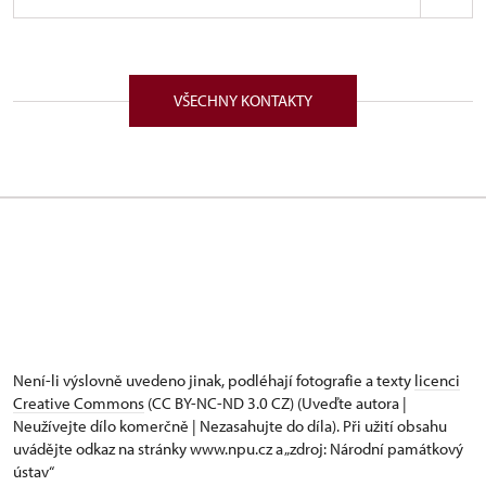
ÚPS v Českých Budějovicích
Komenského 33/, Nové Hrady v již.Čechách
37333
VŠECHNY KONTAKTY
Absolvoval gymnázium v Lounech, na Univerzitě
Jana Evangelisty Purkyně v Ústí nad Labem
vystudoval obory Kulturně historická regionalistika
a Učitelské studium historie. Od roku 1998 pracoval
v různých funkcích ve správě Státního hradu
Rožmberk nad Vltavou, od roku 2002 kastelánem
hradu Nové Hrady.
Není-li výslovně uvedeno jinak, podléhají fotografie a texty
licenci
Creative Commons
(CC BY-NC-ND 3.0 CZ) (Uveďte autora |
Neužívejte dílo komerčně | Nezasahujte do díla). Při užití obsahu
uvádějte odkaz na stránky www.npu.cz a „zdroj: Národní památkový
ústav“