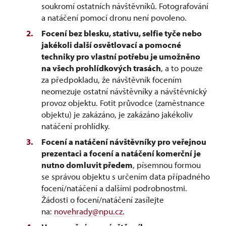
soukromí ostatních návštěvníků. Fotografování
a natáčení pomocí dronu není povoleno.
Focení bez blesku, stativu, selfie tyče nebo
jakékoli další osvětlovací a pomocné
techniky pro vlastní potřebu je umožněno
na všech prohlídkových trasách
, a to pouze
za předpokladu, že návštěvník focením
neomezuje ostatní návštěvníky a návštěvnický
provoz objektu. Fotit průvodce (zaměstnance
objektu) je zakázáno, je zakázáno jakékoliv
natáčení prohlídky.
Focení a natáčení návštěvníky pro veřejnou
prezentaci a focení a natáčení komerční je
nutno domluvit předem
, písemnou formou
se správou objektu s určením data případného
focení/natáčení a dalšími podrobnostmi.
Žádosti o focení/natáčení zasílejte
na:
novehrady@npu.cz
.