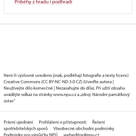
Příběhy z hradu i podhradí
Není-li výslovně uvedeno jinak, podléhají fotografie a texty
licenci
Creative Commons
(CC BY-NC-ND 3.0 CZ) (Uveďte autora |
Neužívejte dílo komerčně | Nezasahujte do díla). Při užití obsahu
uvádějte odkaz na stránky www.npu.cz a „zdroj: Národní památkový
ústav“
Právní ujednání
Prohlášení o přístupnosti
Řešení
spotřebitelských sporů
Všeobecné obchodní podmínky
Podmínky pro výpůjčky NPÚ
webeditor@npu.cz