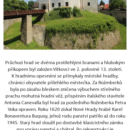
Průchozí hrad se dvěma protilehlými branami a hlubokým
příkopem byl založen Vítkovci ve 2. polovině 13. století.
K hradnímu opevnění se přimykaly městské hradby,
chránící obyvatele přilehlého městečka. Za Rožmberků
byla po zásahu bleskem zničena výbuchem střelného
prachu mohutná hradní věž, přispěním italského stavitele
Antonia Canevalla byl hrad za posledního Rožmberka Petra
Voka opraven. Roku 1620 získal Nové Hrady hrabě Karel
Bonaventura Buquoy, jehož rodu panství patřilo až do roku
1945. Starý hrad sloužil po dostavbě klasicistního zámku
pro správu panství a chátral. Po rekonstrukci je