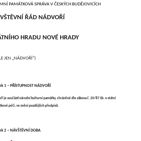
MNÍ PAMÁTKOVÁ SPRÁVA V ČESKÝCH BUDĚJOVICÍCH
VŠTĚVNÍ ŘÁD NÁDVOŘÍ
ÁTNÍHO HRADU NOVÉ HRADY
LE JEN „NÁDVOŘÍ“)
ek 1 – PŘÍSTUPNOST NÁDVOŘÍ
ří je součástí národní kulturní památky, chráněné dle zákona č. 20/87 Sb. o státní
kové péči, ve znění pozdějších předpisů.
ek 2 – NÁVŠTĚVNÍ DOBA