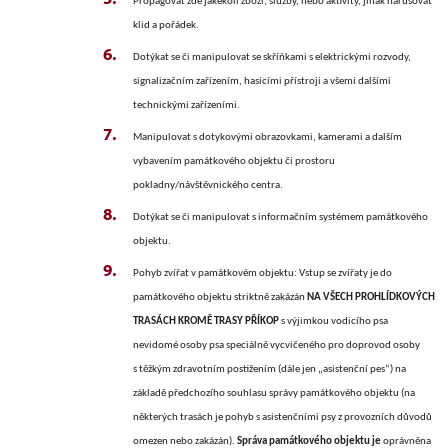
Propagovat zde jakékoli zboží, služby, nebo aktivity, jinak narušovat
klid a pořádek.
Dotýkat se či manipulovat se skříňkami s elektrickými rozvody,
signalizačním zařízením, hasicími přístroji a všemi dalšími
technickými zařízeními.
Manipulovat s dotykovými obrazovkami, kamerami a dalším
vybavením památkového objektu či prostoru
pokladny/návštěvnického centra.
Dotýkat se či manipulovat s informačním systémem památkového
objektu.
Pohyb zvířat v památkovém objektu:
Vstup se zvířaty je do
památkového objektu striktně zakázán
NA VŠECH PROHLÍDKOVÝCH
TRASÁCH KROMĚ TRASY PŘÍKOP
s
výjimkou vodicího psa
nevidomé osoby psa speciálně vycvičeného pro doprovod osoby
s těžkým zdravotním postižením (dále jen „asistenční pes“)
na
základě předchozího souhlasu správy památkového objektu (na
některých trasách je pohyb s asistenčními psy z provozních důvodů
omezen nebo zakázán).
Správa památkového objektu je
oprávněna