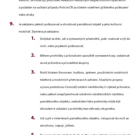
vědomí, že může být podroben veškerým nezbytným bezpečnostním opatřením
a požádán na vyčkání příjezdu Policie ČR za účelem vyšetření zjištěného poškození
nebo ztráty.
Je zakázáno jakkoli poškozovat a ohrožovat památkový objekt a jeho kulturní
mobiliář. Zejména je zakázáno:
Dotýkat se stěn, zdí a vystavených předmětů, psát, malovat a rýt do
nich, nebo je jakkoli poškozovat.
Během prohlídky s průvodcem opouštět vymezené trasy, vzdalovat
se od průvodce a prováděné skupiny.
Rušit hlukem (hovorem, hudbou, zpěvem, používáním mobilních
telefonů a mobilních přehrávacích zařízení, hlasitými projevy
a jinou podobnou činností) ostatní návštěvníky či výklad průvodce,
nebo jakkoli znepříjemňovat ostatním návštěvníkům návštěvu
památkového objektu; nedodržení této podmínky může být
důvodem k vykázání z prohlídky bez náhrady vstupného.
Jíst a pít v interiérech
památkového objektu
, vstupovat do nich se
zmrzlinou, nápoji, jídlem.