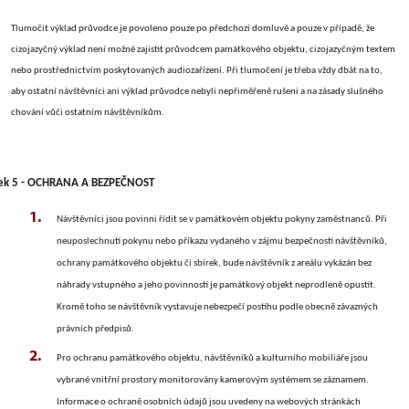
Tlumočit výklad průvodce je povoleno pouze po předchozí domluvě a pouze v případě, že
cizojazyčný výklad není možné zajistit průvodcem památkového objektu, cizojazyčným textem
nebo prostřednictvím poskytovaných audiozařízení. Při tlumočení je třeba vždy dbát na to,
aby ostatní návštěvníci ani výklad průvodce nebyli nepřiměřeně rušeni a na zásady slušného
chování vůči ostatním návštěvníkům.
ek 5 - OCHRANA A BEZPEČNOST
Návštěvníci jsou povinni řídit se v památkovém objektu pokyny zaměstnanců. Při
neuposlechnutí pokynu nebo příkazu vydaného v zájmu bezpečnosti návštěvníků,
ochrany památkového objektu či sbírek, bude návštěvník z areálu vykázán bez
náhrady vstupného a jeho povinností je památkový objekt neprodleně opustit.
Kromě toho se návštěvník vystavuje nebezpečí postihu podle obecně závazných
právních předpisů.
Pro ochranu památkového objektu, návštěvníků a kulturního mobiliáře jsou
vybrané vnitřní prostory monitorovány kamerovým systémem se záznamem.
Informace o ochraně osobních údajů jsou uvedeny na webových stránkách