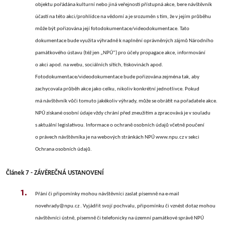
objektu pořádána kulturní nebo jiná veřejnosti přístupná akce, bere návštěvník
účastí na této akci/prohlídce na vědomí a je srozuměn s tím, že v jejím
průběhu
může být pořizována její fotodokumentace/videodokumentace. Tato
dokumentace bude využita výhradně k naplnění oprávněných zájmů Národního
památkového ústavu (též jen „NPÚ“) pro účely propagace akce, informování
o akci apod. na webu, sociálních sítích, tiskovinách apod.
Fotodokumentace/videodokumentace bude pořizována zejména tak, aby
zachycovala průběh akce jako celku, nikoliv konkrétní jednotlivce. Pokud
má návštěvník vůči tomuto jakékoliv výhrady, může se obrátit na pořadatele akce.
NPÚ získané osobní údaje vždy chrání před zneužitím a zpracovává je v souladu
s aktuální legislativou. Informace o ochraně osobních údajů včetně poučení
o právech návštěvníka je na webových stránkách NPÚ www.npu.cz v sekci
Ochrana osobních údajů.
Článek 7 - ZÁVĚREČNÁ USTANOVENÍ
Přání či připomínky mohou návštěvníci zaslat písemně na e-mail
novehrady@npu.cz . Vyjádřit svojí pochvalu, připomínku či vznést dotaz mohou
návštěvníci ústně, písemně či telefonicky na územní památkové správě NPÚ