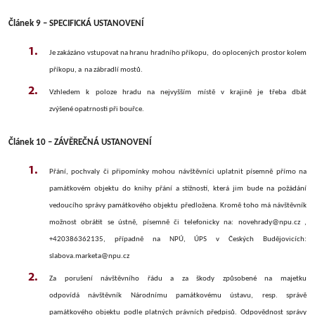
Článek 9 – SPECIFICKÁ USTANOVENÍ
Je zakázáno vstupovat na hranu hradního příkopu, do oplocených prostor kolem
příkopu, a na zábradlí mostů.
Vzhledem k poloze hradu na nejvyšším místě v krajině je třeba dbát
zvýšené opatrnosti při bouřce.
Článek 10 – ZÁVĚREČNÁ USTANOVENÍ
Přání, pochvaly či připomínky mohou návštěvníci uplatnit písemně přímo na
památkovém objektu do knihy přání a stížností, která jim bude na požádání
vedoucího správy památkového objektu předložena. Kromě toho má návštěvník
možnost obrátit se ústně, písemně či telefonicky na: novehrady@npu.cz ,
+420386362135, případně na NPÚ, ÚPS v Českých Budějovicích:
slabova.marketa@npu.cz
Za porušení návštěvního řádu a za škody způsobené na majetku
odpovídá návštěvník Národnímu památkovému ústavu, resp. správě
památkového objektu podle platných právních předpisů. Odpovědnost správy