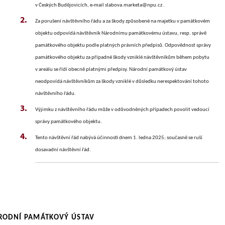
v Českých Budějovicích, e-mail slabova.marketa@npu.cz .
Za porušení návštěvního řádu a za škody způsobené na majetku v památkovém
objektu odpovídá návštěvník Národnímu památkovému ústavu, resp. správě
památkového objektu podle platných právních předpisů. Odpovědnost správy
památkového objektu za případné škody vzniklé návštěvníkům během pobytu
v areálu se řídí obecně platnými předpisy. Národní památkový ústav
neodpovídá návštěvníkům za škody vzniklé v důsledku nerespektování tohoto
návštěvního řádu.
Výjimku z návštěvního řádu může v odůvodněných případech povolit vedoucí
správy památkového objektu.
Tento návštěvní řád nabývá účinnosti dnem 1. ledna 2025; současně se ruší
dosavadní návštěvní řád.
RODNÍ PAMÁTKOVÝ ÚSTAV