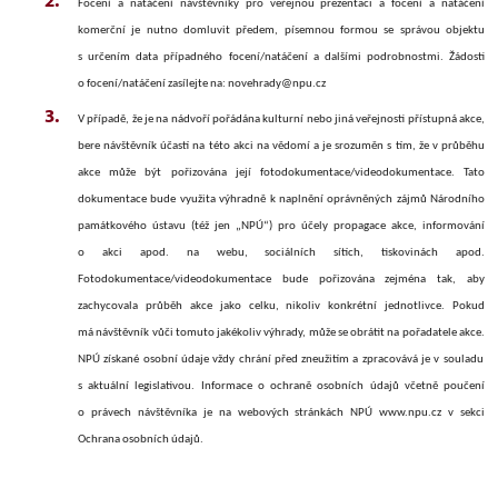
Focení a natáčení návštěvníky pro veřejnou prezentaci a focení a natáčení
komerční je nutno domluvit předem, písemnou formou se správou objektu
s určením data případného focení/natáčení a dalšími podrobnostmi. Žádosti
o focení/natáčení zasílejte na: novehrady@npu.cz
V případě, že je na nádvoří pořádána kulturní nebo jiná veřejnosti přístupná akce,
bere návštěvník účastí na této akci na vědomí a je srozuměn s tím, že v průběhu
akce může být pořizována její fotodokumentace/videodokumentace. Tato
dokumentace bude využita výhradně k naplnění oprávněných zájmů Národního
památkového ústavu (též jen „NPÚ“) pro účely propagace akce, informování
o akci apod. na webu, sociálních sítích, tiskovinách apod.
Fotodokumentace/videodokumentace bude pořizována zejména tak, aby
zachycovala průběh akce jako celku, nikoliv konkrétní jednotlivce. Pokud
má návštěvník vůči tomuto jakékoliv výhrady, může se obrátit na pořadatele akce.
NPÚ získané osobní údaje vždy chrání před zneužitím a zpracovává je v souladu
s aktuální legislativou. Informace o ochraně osobních údajů včetně poučení
o právech návštěvníka je na webových stránkách NPÚ www.npu.cz v sekci
Ochrana osobních údajů.