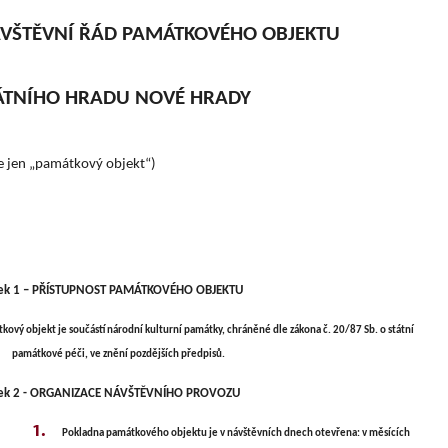
VŠTĚVNÍ ŘÁD PAMÁTKOVÉHO OBJEKTU
ÁTNÍHO HRADU NOVÉ HRADY
e jen „památkový objekt“)
ek 1 – PŘÍSTUPNOST PAMÁTKOVÉHO OBJEKTU
kový objekt je součástí národní kulturní památky, chráněné dle zákona č. 20/87 Sb. o státní
památkové péči, ve znění pozdějších předpisů.
nek 2 - ORGANIZACE NÁVŠTĚVNÍHO PROVOZU
Pokladna památkového objektu je v návštěvních dnech otevřena: v měsících