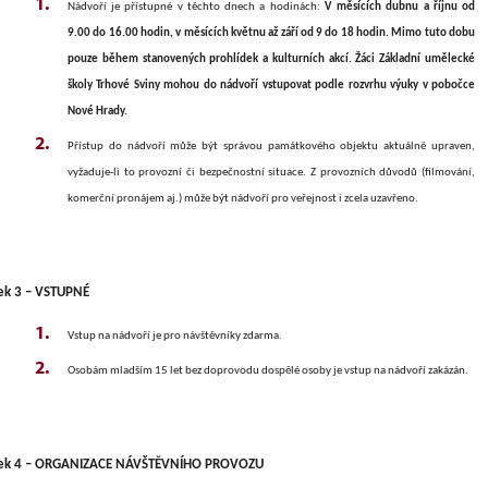
Nádvoří je přístupné v těchto dnech a hodinách:
V měsících dubnu a říjnu od
9.00 do 16.00 hodin, v měsících květnu až září od 9 do 18 hodin. Mimo tuto dobu
pouze během stanovených prohlídek a kulturních akcí. Žáci Základní umělecké
školy Trhové Sviny mohou do nádvoří vstupovat podle rozvrhu výuky v pobočce
Nové Hrady.
Přístup do nádvoří může být správou památkového objektu aktuálně upraven,
vyžaduje-li to provozní či bezpečnostní situace. Z provozních důvodů (filmování,
komerční pronájem aj.) může být nádvoří pro veřejnost i zcela uzavřeno.
ek 3 – VSTUPNÉ
Vstup na nádvoří je pro návštěvníky zdarma.
Osobám mladším 15 let bez doprovodu dospělé osoby je vstup na nádvoří zakázán.
nek 4 – ORGANIZACE NÁVŠTĚVNÍHO PROVOZU