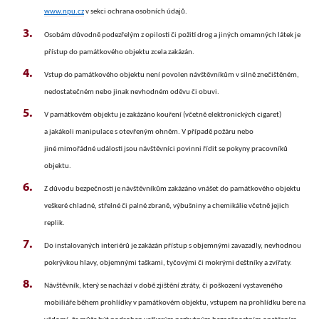
www.npu.cz
v sekci ochrana osobních údajů.
Osobám důvodně podezřelým z opilosti či požití drog a jiných omamných látek je
přístup do památkového objektu zcela zakázán.
Vstup do památkového objektu není povolen návštěvníkům v silně znečištěném,
nedostatečném nebo jinak nevhodném oděvu či obuvi.
V památkovém objektu je zakázáno kouření (včetně elektronických cigaret)
a jakákoli manipulace s otevřeným ohněm. V případě požáru nebo
jiné mimořádné události jsou návštěvníci povinni řídit se pokyny pracovníků
objektu.
Z důvodu bezpečnosti je návštěvníkům zakázáno vnášet do památkového objektu
veškeré chladné, střelné či palné zbraně, výbušniny a chemikálie včetně jejich
replik.
Do instalovaných interiérů je zakázán přístup s objemnými zavazadly, nevhodnou
pokrývkou hlavy, objemnými taškami, tyčovými či mokrými deštníky a zvířaty.
Návštěvník, který se nachází v době zjištění ztráty, či poškození vystaveného
mobiliáře během prohlídky v památkovém objektu, vstupem na prohlídku bere na