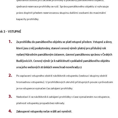
sjednanou dobou pro začátek prohlídky u pokladny památkového objektu,
sjednaná rezervace prohlídky se ruší. Správa památkového objektu si vyhrazuje
právo doplnit předem rezervovanou skupinu dalšími osobami do maximální
kapacity prohlídky.
ek 3 - VSTUPNÉ
Za prohlídku do památkového objektu se platí vstupné předem. Vstupné a slevy,
které jsou z něj poskytovány, stanoví cenový výměr platný pro příslušný rok
vydaný Národním památkovým ústavem, územní památkovou správou v Českých
Budějovicích. Cenový výměr je k nahlédnutí v pokladně památkového objektu
a na jeho webových stránkách www.hrad-novehrady.cz
Po zaplacení vstupného obdrží návštěvník vstupenku (vedoucí skupiny obdrží
hromadnou vstupenku). U prohlídkových okruhů přístupných pouze s průvodcem
je na vstupence vyznačen čas zahájení prohlídky.
Nedostaví-li se návštěvník k zahájení prohlídky v čase vyznačeném na vstupence,
platnost vstupenky propadá bez náhrady.
Zakoupené vstupenky nelze vrátit ani vyměnit.