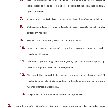
Jezdit a parkovat motorovými vozidly a opírat dopravní prostředky
(kola, koloběžky apod.) o zeď či je odkládat na jiná než k tomu
vyhrazená místa.
Vylepovat či rozdávat plakáty, letáky apod. bez vědomí správy objektu.
Odhazovat odpadky mimo odpadkové koše; znečišťovat jakýmkoliv
způsobem nádvoří.
Tábořit, hrát míčové hry, sáňkovat, lyžovat a bruslit.
Létat s drony; případné výjimky povoluje správa hradu:
novehrady@npu.cz
Provozovat geocaching, umisťovat „kešky“, případné výjimky povoluje
po dohodě správa hradu: novehrady@npu.cz
Narušovat klid, pořádek, bezpečnost a dobré mravy, hlasitě pouštět
hudbu či jiné zvukové záznamy, křičet a hlasitě se projevovat ve smyslu
rušení ostatních návštěvníků.
Dotýkat se či manipulovat s informačním systémem.
Pro ochranu nádvoří a návštěvníků jsou vybrané venkovní prostory monitorovány