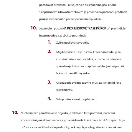
požadovat prokázání, že se jedná o asistenčního psa. Osoba
s nepříznivým zdravotním stavem je povinna na požádání předložit
průkaz asistenčního psa se speciálním výcvikem.
Je povolen pouze
NA PROHLÍDKOVÉ TRASE PŘÍKOP
při prohlídkách
bez průvodce a za těchto podmínek:
Zvíře musí být na vodítku.
Majitel zvířete, resp. osoba, která zvíře vede, je za
chování zvířete zodpovědná, a to včetně zvířetem
způsobených škod na majetku, se kterým hospodaří
Národní památkový ústav.
Osoba zodpovědná za zvíře musí zajistit úklid jeho
exkrementů.
Vstup zvířete není zpoplatněn.
V interiérech památkového objektu je zakázáno fotografování, natáčení
a pořizování jiné dokumentace vyjma místností, které návštěvníkům specifikuje
průvodce na začátku každé prohlídky, ve kterých je fotografování s respektem