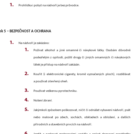
Prohlídka i pobyt na nádvoří je bez průvodce.
ek 5 – BEZPEČNOST A OCHRANA
Na nádvoří je zakázáno:
Požívat alkohol a jiné omamné či návykové látky. Osobám důvodně
podezřelým z opilosti, požití drogy či jiných omamných či návykových
látek je přístup na nádvoří zakázán.
Kouřit (i elektronické cigarety, kromě vyznačených ploch), rozdělávat
a používat otevřený oheň.
Používat veškerou pyrotechniku.
Nošení zbraní.
Jakýmkoli způsobem poškozovat, ničit či odnášet vybavení nádvoří, psát
nebo malovat po zdech, sochách, obkladech a obložení, a dalších
přírodních a stavebních prvcích na nádvoří.