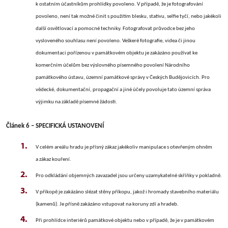
k ostatním účastníkům prohlídky povoleno. V případě, že je fotografování
povoleno, není tak možné činit s použitím blesku, stativu, selfie tyčí, nebo jakékoli
další osvětlovací a pomocné techniky. Fotografovat průvodce bez jeho
vysloveného souhlasu není povoleno.
Veškeré fotografie, videa či jinou
dokumentaci pořízenou v památkovém objektu je zakázáno používat ke
komerčním účelům bez výslovného písemného povolení Národního
památkového ústavu, územní památkové správy v Českých Budějovicích. Pro
vědecké, dokumentační, propagační a jiné účely povoluje tato územní správa
výjimku na základě písemné žádosti.
Článek 6 – SPECIFICKÁ USTANOVENÍ
V celém areálu hradu je přísný zákaz jakékoliv manipulace s otevřeným ohněm
a zákaz kouření.
Pro odkládání objemných zavazadel jsou určeny uzamykatelné skříňky v pokladně.
V příkopě je zakázáno slézat stěny příkopu, jakož i hromady stavebního materiálu
(kamenů). Je přísně zakázáno vstupovat na koruny zdí a hradeb.
Při prohlídce interiérů památkové objektu nebo v případě, že je v památkovém