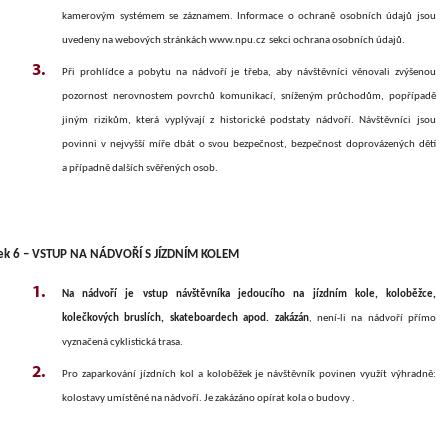
kamerovým systémem se záznamem.
Informace o ochraně osobních údajů jsou
uvedeny na webových stránkách www.npu.cz sekci ochrana osobních údajů.
Při prohlídce a pobytu na nádvoří je třeba, aby návštěvníci věnovali zvýšenou
pozornost nerovnostem povrchů komunikací, sníženým průchodům, popřípadě
jiným rizikům, která vyplývají z historické podstaty nádvoří. Návštěvníci jsou
povinni v nejvyšší míře dbát o svou bezpečnost, bezpečnost doprovázených dětí
a případně dalších svěřených osob.
ek 6 – VSTUP NA NÁDVOŘÍ S JÍZDNÍM KOLEM
Na nádvoří je vstup návštěvníka jedoucího na jízdním kole, koloběžce,
kolečkových bruslích, skateboardech apod. zakázán
, není-li na nádvoří přímo
vyznačená cyklistická trasa.
Pro zaparkování jízdních kol a koloběžek je návštěvník povinen využít výhradně:
kolostavy umístěné na nádvoří. Je zakázáno opírat kola o budovy .