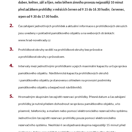
duben, květen, září a říjen, nebo během zimního provozu nejpozději 10 minut
před začátkem prohlídky; v měsících červen od 9.15 do 16.30 hodin; červenec,
srpen od 9.30 do 17.00 hodin.
Čas zahájení jednotlivých prohlídek a aktuální informace o prohlídkových okruzích
jsou uvedeny v pokladně památkového objektu a na webových stránkách:
www.hrad-novehrady.cz
Prohlídkové okruhy se dělí na prohlídkové okruhy bez průvodce
a prohlídkové okruhy s průvodcem.
Intervaly mezi jednotlivými prohlídkami a jejich maximální kapacitu určuje správa
památkového objektu. Návštěvnická kapacita prohlídkových okruhů
i památkového objektu je stanovena s ohledem na provozní podmínky
památkového objektu a bezpečnost návštěvníků.
Hromadným skupinám lze zajistit rezervaci prohlídky. Přesné datum a čas zahájení
prohlídky je nutné předem dohodnout se správou památkového objektu, a to
písemně, telefonicky, e-mailem nebo pomocí elektronického rezervačního systému.
Jednotlivcům lze zajistit rezervaci prohlídky pouze pomocí elektronického
rezervačního systému. Neohlásí-li se objednaná skupina nejpozději 15 minut před