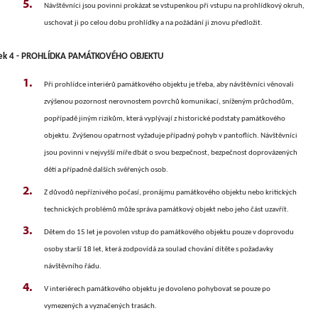
Návštěvníci jsou povinni prokázat se vstupenkou při vstupu na prohlídkový okruh,
uschovat ji po celou dobu prohlídky a na požádání ji znovu předložit.
ek 4 - PROHLÍDKA PAMÁTKOVÉHO OBJEKTU
Při prohlídce interiérů památkového objektu je třeba, aby návštěvníci věnovali
zvýšenou pozornost nerovnostem povrchů komunikací, sníženým průchodům,
popřípadě jiným rizikům, která vyplývají z historické podstaty památkového
objektu. Zvýšenou opatrnost vyžaduje případný pohyb v pantoflích. Návštěvníci
jsou povinni v nejvyšší míře dbát o svou bezpečnost, bezpečnost doprovázených
dětí a případně dalších svěřených osob.
Z
důvodů nepříznivého počasí, pronájmu památkového objektu nebo kritických
technických problémů může správa památkový objekt nebo jeho část uzavřít.
Dětem do 15 let je povolen vstup do památkového objektu pouze v doprovodu
osoby starší 18 let, která zodpovídá za soulad chování dítěte s požadavky
návštěvního řádu.
V interiérech památkového objektu je dovoleno pohybovat se pouze po
vymezených a vyznačených trasách.