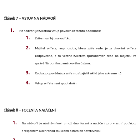
Článek 7 – VSTUP NA NÁDVOŘÍ
Na nádvoří je zvířatům vstup povolen za těchto podmínek:
Zvíře musí být na vodítku.
Majitel zvířete, resp. osoba, která zvíře vede, je za chování zvířete
zodpovědná, a to včetně zvířetem způsobených škod na majetku ve
správě Národního památkového ústavu.
Osoba zodpovědná za zvíře musí zajistit úklid jeho exkrementů.
Vstup zvířete není zpoplatněn.
Článek 8 – FOCENÍ A NATÁČENÍ
Na nádvoří je návštěvníkovi umožněno focení a natáčení pro vlastní potřebu;
s respektem a ochranou soukromí ostatních návštěvníků.