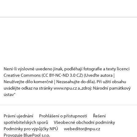
Není-li výslovně uvedeno jinak, podléhají fotografie a texty
licenci
Creative Commons
(CC BY-NC-ND 3.0 CZ) (Uveďte autora |
Neužívejte dílo komerčně | Nezasahujte do díla). Při užití obsahu
uvádějte odkaz na stránky www.npu.cz a „zdroj: Národní památkový
ústav“
Právní ujednání
Prohlášení o přístupnosti
Řešení
spotřebitelských sporů
Všeobecné obchodní podmínky
Podmínky pro výpůjčky NPÚ
webeditor@npu.cz
Provozuje BluePool s.r.o.