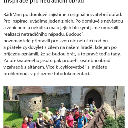
Inspirace pro netradiční obřad
Rádi Vám po domluvě zajistíme i originální svatební obřad.
Pro inspiraci uvádíme jeden z nich. Po domluvě s nevěstou
a ženichem a několika málo jejich blízkými jsme umožnili
realizaci netradičního nápadu. Budoucí
novomanželé připravili pro svou nic netušící rodinu
a přátele cyklovýlet s cílem na našem hradě, kde jim po
příjezdu oznámili, že se budou brát, a to právě teď a tady.
Za překvapeného jásotu pak proběhl svatební obřad
v zahradě s altánem. Více k „cyklosvatbě“ si můžete
prohlédnout v přiložené fotodokumentaci.