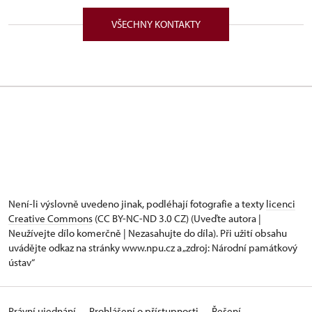
VŠECHNY KONTAKTY
Není-li výslovně uvedeno jinak, podléhají fotografie a texty
licenci
Creative Commons
(CC BY-NC-ND 3.0 CZ) (Uveďte autora |
Neužívejte dílo komerčně | Nezasahujte do díla). Při užití obsahu
uvádějte odkaz na stránky www.npu.cz a „zdroj: Národní památkový
ústav“
Právní ujednání
Prohlášení o přístupnosti
Řešení