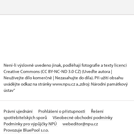
Není-li výslovně uvedeno jinak, podléhají fotografie a texty
licenci
Creative Commons
(CC BY-NC-ND 3.0 CZ) (Uveďte autora |
Neužívejte dílo komerčně | Nezasahujte do díla). Při užití obsahu
uvádějte odkaz na stránky www.npu.cz a „zdroj: Národní památkový
ústav“
Právní ujednání
Prohlášení o přístupnosti
Řešení
spotřebitelských sporů
Všeobecné obchodní podmínky
Podmínky pro výpůjčky NPÚ
webeditor@npu.cz
Provozuje BluePool s.r.o.