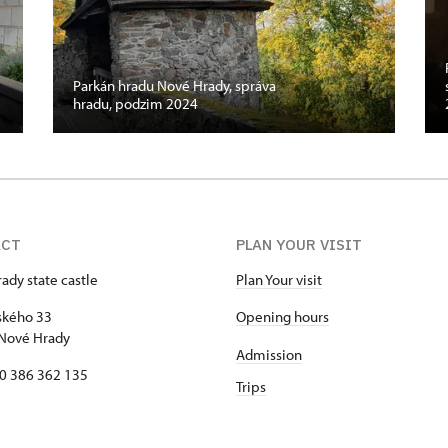
Parkán hradu Nové Hrady, správa
hradu, podzim 2024
ACT
PLAN YOUR VISIT
ady state castle
Plan Your visit
kého 33
Opening hours
Nové Hrady
Admission
20 386 362 135
Trips