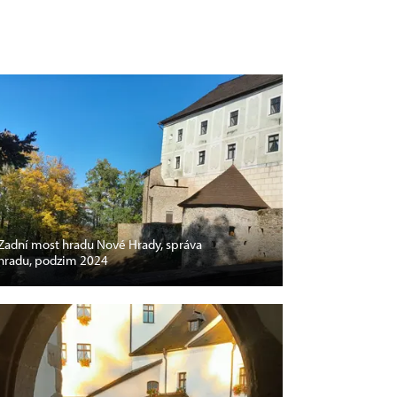
Zadní most hradu Nové Hrady, správa
hradu, podzim 2024