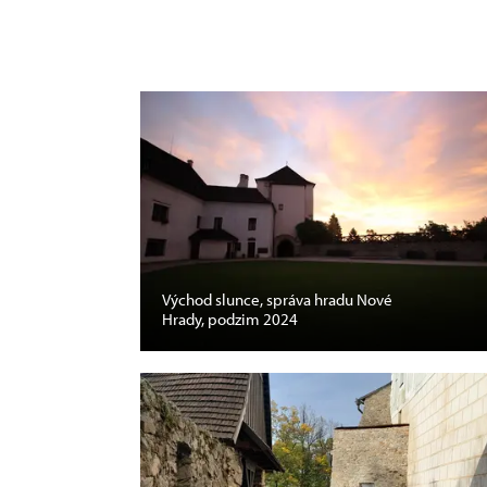
Východ slunce, správa hradu Nové
Hrady, podzim 2024