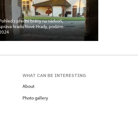
Pohled z přední brány na nádvoří,
správa hradu Nové Hrady, podzim
2024
WHAT CAN BE INTERESTING
About
P
hoto gallery