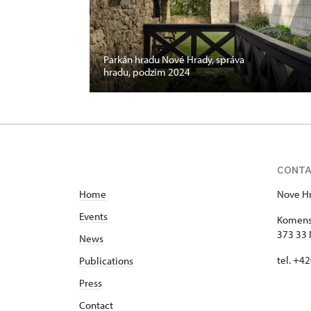
Parkán hradu Nové Hrady, správa
hradu, podzim 2024
CONT
Home
Nove Hr
Events
Komens
373 33 
News
tel. +4
Publications
Press
Contact