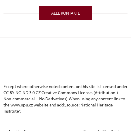
37333
ALLE KONTAKTE
Except where otherwise noted content on this site is licensed under
CC BY-NC-ND 3.0 CZ
Creative Commons License
. (Attribution +
Non-commercial + No Derivatives). When using any content link to
the www.npu.cz website and add: „source: National Heritage
Institute“.