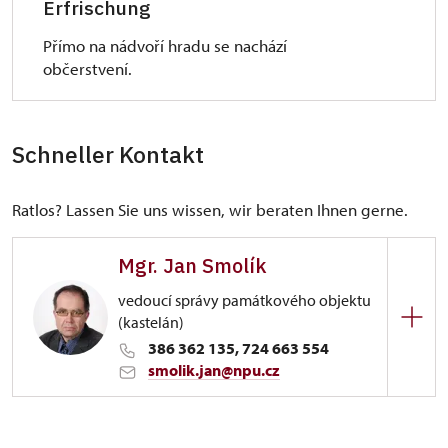
Erfrischung
Přímo na nádvoří hradu se nachází
občerstvení.
Schneller Kontakt
Ratlos? Lassen Sie uns wissen, wir beraten Ihnen gerne.
Mgr. Jan Smolík
vedoucí správy památkového objektu
(kastelán)
386 362 135, 724 663 554
smolik.jan@npu.cz
Komenského 33/, Nové Hrady v již.Čechách