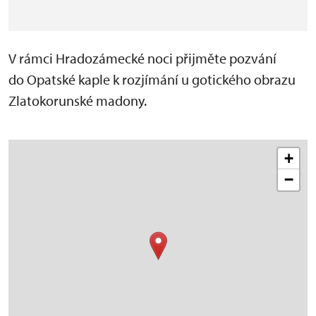
V rámci Hradozámecké noci přijměte pozvání
do Opatské kaple k rozjímání u gotického obrazu
Zlatokorunské madony.
+
−