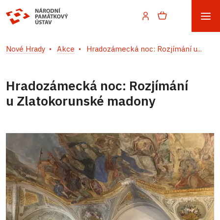
Nové Hrady
Akce
Hradozámecká noc: Rozjímání u...
Hradozámecká noc: Rozjímání
u Zlatokorunské madony