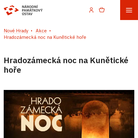
Nové Hrady
Akce
Hradozámecká noc na Kunětické hoře
Hradozámecká noc na Kunětické
hoře