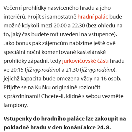
Večerní prohlídky nasvíceného hradu a jeho
interiérů. Projít si samostatně
hradní palác
bude
možné kdykoli mezi 20.00 a 22.30 (bez ohledu na
to, jaký čas budete mít uvedeni na vstupence).
Jako bonus pak zájemcům nabízíme ještě dvě
speciální noční komentované kastelánské
prohlídky západní, tedy
jurkovičovské části
hradu
ve 20:15 (
již vyprodáno
) a 21.30 (
již vyprodáno
),
jejichž kapacita bude omezena vždy na 16 osob.
Přijďte se na Kuňku originálně rozloučit
s prázdninami! Chcete-li, klidně s sebou vezměte
lampiony.
Vstupenky do hradního paláce lze zakoupit na
pokladně hradu v den konání akce 24. 8.