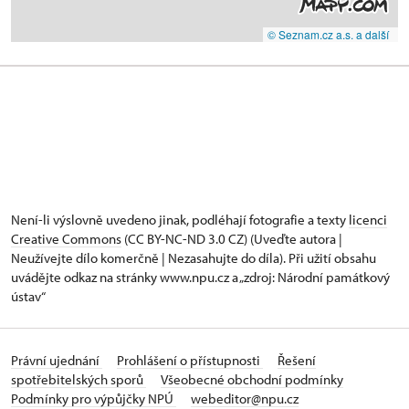
© Seznam.cz a.s. a další
Není-li výslovně uvedeno jinak, podléhají fotografie a texty
licenci
Creative Commons
(CC BY-NC-ND 3.0 CZ) (Uveďte autora |
Neužívejte dílo komerčně | Nezasahujte do díla). Při užití obsahu
uvádějte odkaz na stránky www.npu.cz a „zdroj: Národní památkový
ústav“
Právní ujednání
Prohlášení o přístupnosti
Řešení
spotřebitelských sporů
Všeobecné obchodní podmínky
Podmínky pro výpůjčky NPÚ
webeditor@npu.cz