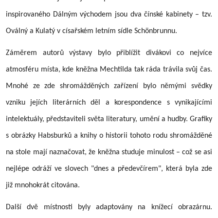
inspirovaného Dálným východem jsou dva čínské kabinety – tzv.
Oválný a Kulatý v císařském letním sídle Schönbrunnu.
Záměrem autorů výstavy bylo přiblížit divákovi co nejvíce
atmosféru místa, kde kněžna Mechtilda tak ráda trávila svůj čas.
Mnohé ze zde shromážděných zařízení bylo němými svědky
vzniku jejích literárních děl a korespondence s vynikajícími
intelektuály, představiteli světa literatury, umění a hudby. Grafiky
s obrázky Habsburků a knihy o historii tohoto rodu shromážděné
na stole mají naznačovat, že kněžna studuje minulost – což se asi
nejlépe odráží ve slovech "dnes a předevčírem", která byla zde
již mnohokrát citována.
Další dvě místnosti byly adaptovány na knížecí obrazárnu.