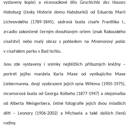
vystaveny kopie) a vícesvazkové dílo
Geschichte des Hauses
Habsburg
(česky Historie domu Habsburků) od Eduarda Marii
Lichnovského (1789-1845), sádrová busta císaře Františka I.,
zrcadlo zakončené černým dvouhlavým orlem (znak Rakouského
císařství) nebo malý obraz s pohledem na
Mramorový palác
v císařském parku v Bad Ischlu.
Jsou zde vystaveny i snímky nejbližších příbuzných kněžny –
portrét jejího manžela Karla Maxe od vynikajícího Maxe
Liebermanna, dvojí vyobrazení jejich syna Wiléma (1905-1975),
mramorová busta od Georga Kolbeho (1877-1947) a olejomalba
od Alberta Weisgerbera, četné fotografie jejích dvou mladších
dětí – Leonory
(1906-2002)
a Michaela a také dalších členů
rodiny.