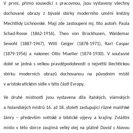
V první, přímo sousedící s pracovnou, jsou vystaveny všechny
dochované obrazy z bývalé sbírky moderního umění kněžny
Mechtildy Lichnovské. Mají zde zastoupení mj. tito autoři: Paula
Schad-Rosse (1862-1916), Theo von Brockhusen, Waldemar
Sewohl (1887-1967), Willi Geiger (1878-1971), Karl Caspar
(1879-1956) a nakonec Otto Mueller (1874-1930). V současné
době se jedná s velkou pravděpodobností o největší šlechtickou
sbírku moderních obrazů dochovanou na původním místě
v aristokratickém sídle v této části Evropy.
Ve druhé místnosti jsou vystavena díla italských, vlámských
a holandských mistrů 16. až 18. století zastupující různé malířské
žánry – především světské a biblické výjevy a krajiny. Zvláštní
místo v této sbírce zaujímá velký olej na plátně
David s hlavou