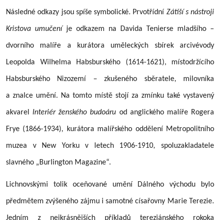
Následné odkazy jsou spíše symbolické. Prvotřídní
Zátiší s nástroji
Kristova umučení
je odkazem na Davida Tenierse mladšího –
dvorního malíře a kurátora uměleckých sbírek arcivévody
Leopolda Wilhelma Habsburského (1614-1621), místodržícího
Habsburského Nizozemí – zkušeného sběratele, milovníka
a znalce umění. Na tomto místě stojí za zmínku také vystavený
akvarel
Interiér ženského budoáru
od anglického malíře Rogera
Frye (1866-1934), kurátora malířského oddělení Metropolitního
muzea v New Yorku v letech 1906-1910, spoluzakladatele
slavného „Burlington Magazine“.
Lichnovskými tolik oceňované umění Dálného východu bylo
předmětem zvýšeného zájmu i samotné císařovny Marie Terezie.
Jedním z nejkrásnějších příkladů tereziánského rokoka