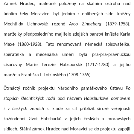
Zámek Hradec, malebně položený na skalním ostrohu nad
údolím řeky Moravice, byl jedním z oblíbených sídel kněžny
Mechtildy Lichnovské rozené
Arco
Zinneberg
(1879-1958),
manželky předposledního majitele zdejších panství knížete Karla
Maxe (1860-1928). Tato renomovaná německá spisovatelka,
sběratelka a mecenáška umění byla pra-pra-pravnučkou
císařovny Marie Terezie Habsburské (1717-1780) a jejího
manžela Františka I. Lotrinského (1708-1765).
Čtrnáctý ročník projektu Národního památkového ústavu
Po
stopách šlechtických rodů
pod názvem
Habsburkové domovem
i v českých zemích
si klade za cíl přiblížit široké veřejnosti
každodenní život Habsburků v jejich českých a moravských
sídlech. Státní zámek Hradec nad Moravicí se do projektu zapojil